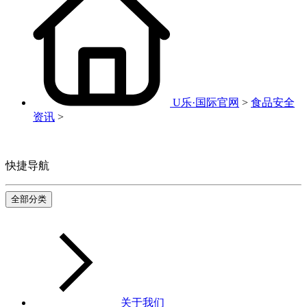
U乐·国际官网
>
食品安全
资讯
>
快捷导航
全部分类
关于我们