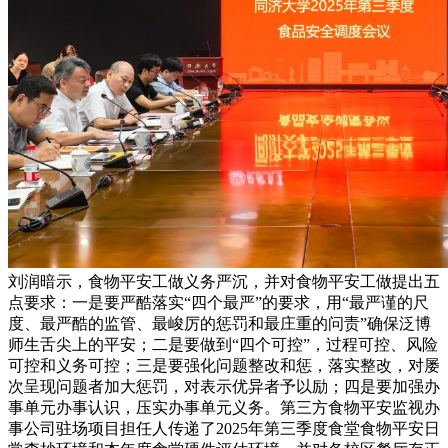
刘润暗示，食物平安工做义务严沉，并对食物平安工做提出五
点要求：一是要严酷落实“四个最严”的要求，用“最严谨的尺
度、最严酷的监管、最峻厉的惩罚和最庄重的问责”确保泛博
师生舌尖上的平安；二是要做到“四个可控”，过程可控、风险
可控和义务可控；三是要强化问题整改和惩，落实整改，对屡
次呈现问题者加大惩罚，对表示优异者予以励；四是要加强办
事单元办事认识，压实办事单元义务。第三方食物平安监视办
事公司驻场项目担任人传递了2025年第三季度食堂食物平安日