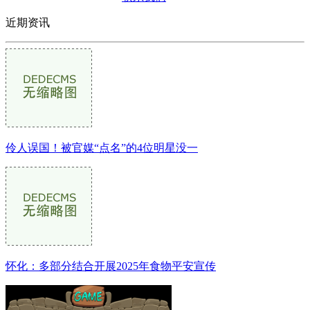
近期资讯
伶人误国！被官媒“点名”的4位明星没一
怀化：多部分结合开展2025年食物平安宣传