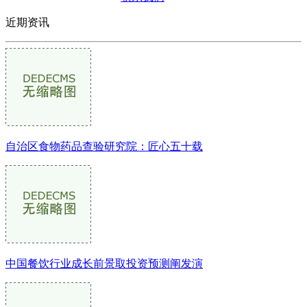
近期资讯
自治区食物药品查验研究院：匠心五十载
中国餐饮行业成长前景取投资预测阐发演