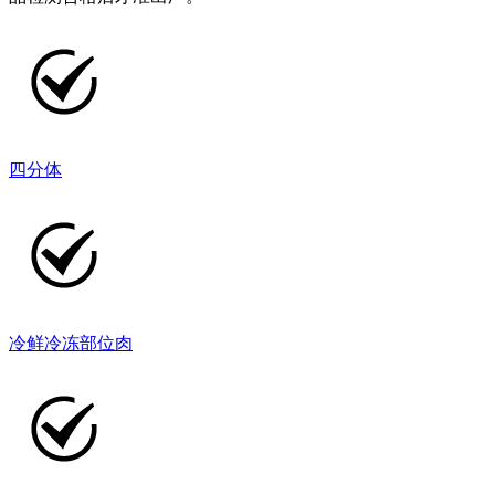
四分体
冷鲜冷冻部位肉