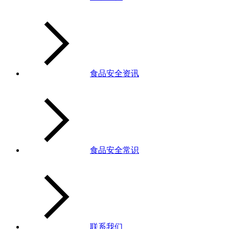
食品安全资讯
食品安全常识
联系我们