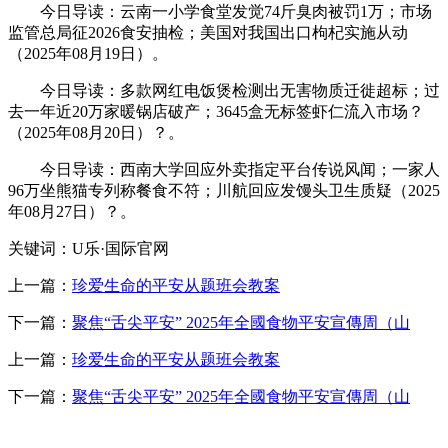
今日导读：云南一小学食堂发觉74斤臭肉被罚1万；市场
监管总局征2026食安抽检；美国对我国出口枸杞实施从动
（2025年08月19日）。
今日导读：多款网红电饭煲检测出无害物质迁徙超标；过
去一年近20万家暖锅店破产；3645盒无标签虾仁流入市场？
（2025年08月20日）？。
今日导读：西南大学回应外卖指定平台传说风闻；一家人
96万坐熊猫专列称餐食不符；川航回应发馒头卫生质疑（2025
年08月27日）？。
关键词：U乐·国际官网
上一篇：
珍爱生命的平安从题班会教案
下一篇：
聚焦“舌尖平安” 2025年全國食物平安宣傳周（山
上一篇：
珍爱生命的平安从题班会教案
下一篇：
聚焦“舌尖平安” 2025年全國食物平安宣傳周（山