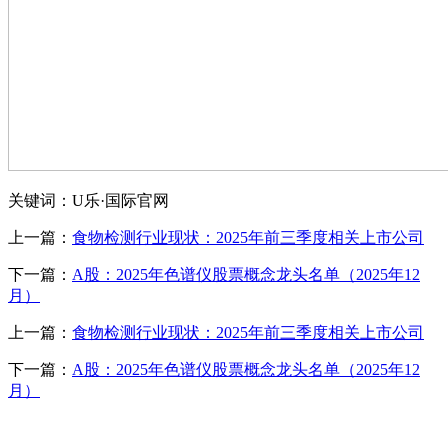
关键词：U乐·国际官网
上一篇：
食物检测行业现状：2025年前三季度相关上市公司
下一篇：
A股：2025年色谱仪股票概念龙头名单（2025年12
月）
上一篇：
食物检测行业现状：2025年前三季度相关上市公司
下一篇：
A股：2025年色谱仪股票概念龙头名单（2025年12
月）