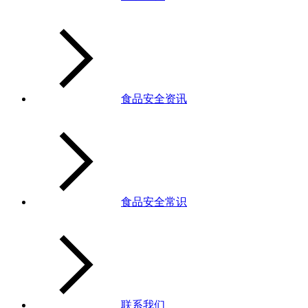
食品安全资讯
食品安全常识
联系我们