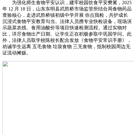
为强化师生食物平安认识，建牢校园饮食平安樊篱，2025
年 12 月 18 日，山东东明县武胜桥市场监管所结合局食物药品
查验核心，走进武胜桥镇初级中学开展 你点我检，共护成长
沉浸式食物平安教育勾当。法律人员携专业快检设备，现场演
示蔬菜农残、食用油酸价等项目快速检测流程。通过实物对
比，详尽食物出产日期、让学生正在积极参取中巩固学问。此
外，法律人员取学校陈校长配合发放《食物平安常识手册》，
劝诫学生远离 五毛食物 垃圾食物 三无食物，抵制校园周边无
证流动摊贩。