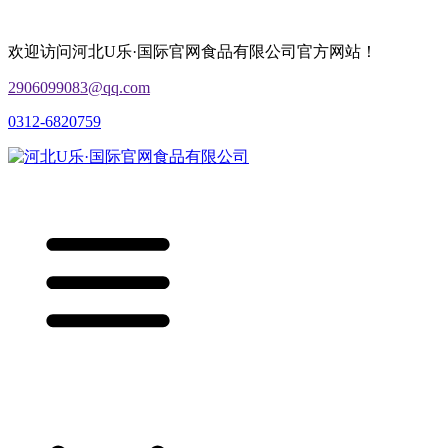
欢迎访问河北U乐·国际官网食品有限公司官方网站！
2906099083@qq.com
0312-6820759