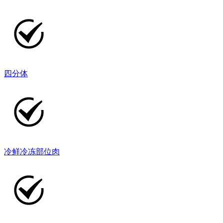
四分体
冷鲜冷冻部位肉