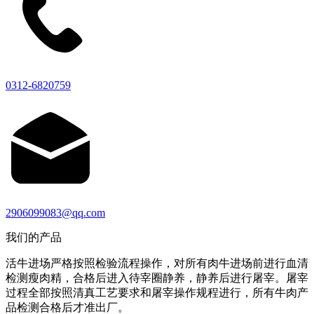
0312-6820759
2906099083@qq.com
我们的产品
活牛进场严格按照检验流程操作，对所有肉牛进场前进行血清
检测瘦肉精，合格后进入待宰圈静养，静养后进行屠宰。屠宰
过程全部按照清真工艺要求和屠宰操作规程进行，所有牛肉产
品检测合格后才准出厂。