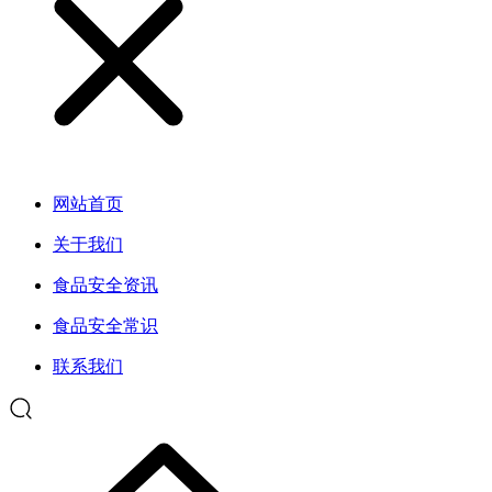
网站首页
关于我们
食品安全资讯
食品安全常识
联系我们