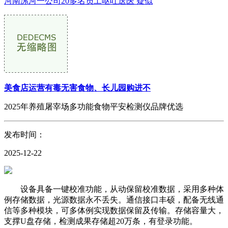
河南漯河一公司20多名员工呕吐送医 疑似
美食店运营有毒无害食物、长儿园购进不
2025年养殖屠宰场多功能食物平安检测仪品牌优选
发布时间：
2025-12-22
设备具备一键校准功能，从动保留校准数据，采用多种体
例存储数据，光源数据永不丢失。通信接口丰硕，配备无线通
信等多种模块，可多体例实现数据保留及传输。存储容量大，
支撑U盘存储，检测成果存储超20万条，有登录功能。