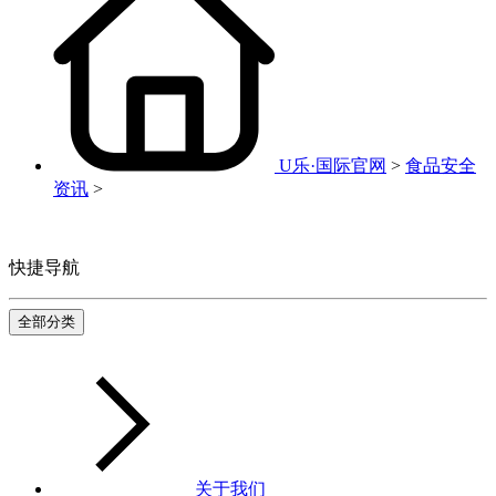
U乐·国际官网
>
食品安全
资讯
>
快捷导航
全部分类
关于我们