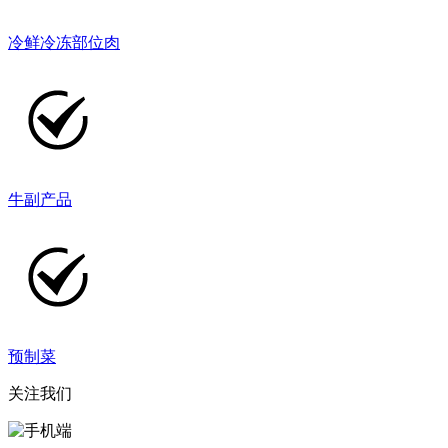
冷鲜冷冻部位肉
牛副产品
预制菜
关注我们