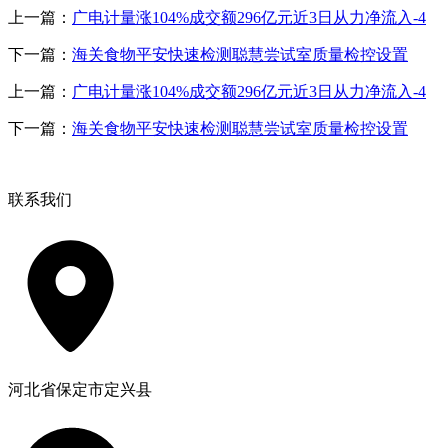
上一篇：
广电计量涨104%成交额296亿元近3日从力净流入-4
下一篇：
海关食物平安快速检测聪慧尝试室质量检控设置
上一篇：
广电计量涨104%成交额296亿元近3日从力净流入-4
下一篇：
海关食物平安快速检测聪慧尝试室质量检控设置
联系我们
河北省保定市定兴县