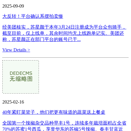
2025-09-09
大反转！平台确认系摆拍卖惨
经美团核实，苏星颜于本年3月24日注册成为平台众包骑手，
截至目前，仅上线单，其余时间均无上线跑单记实。美团还
称，苏星颜正在部门平台的账号已于...
View Details >
2025-02-16
40年紧盯菜篮子，他们把更有味道的蔬菜送上餐桌
全国第一个辣椒杂交品种早丰1号，连续多年栽培面积占全省
70%的苏蜜1号西瓜，享誉华东的苏椒5号辣椒、春丰甘蓝近